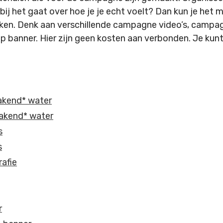
bij het gaat over hoe je je echt voelt? Dan kun je het m
ken. Denk aan verschillende campagne video’s, campag
l-up banner. Hier zijn geen kosten aan verbonden. Je ku
kend* water
akend* water
s
s
afie
r