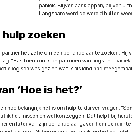
paniek. Blijven aankloppen, blijven uitn
Langzaam werd de wereld buiten weer 
 hulp zoeken
jn partner het zetje om een behandelaar te zoeken. Hij 
 lag. “Pas toen kon ik de patronen van angst en paniek e
actie logisch was gezien wat ik als kind had meegemaak
an ‘Hoe is het?’
roen hoe belangrijk het is om hulp te durven vragen. “
dat ik het misschien wél kon zeggen. Dat helpt bij herste
ner en later van zijn behandelaar gaven hem de ruimte 
and die zegt: ‘ik ben er voor je’, maakten het verschil.