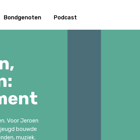
Bondgenoten
Podcast
n,
n:
ement
en. Voor Jeroen
e jeugd bouwde
ienden, muziek.