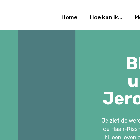
Home
Hoe kan ik…
M
B
u
Jero
Je ziet de wer
de Haan-Rissm
hij een leven 